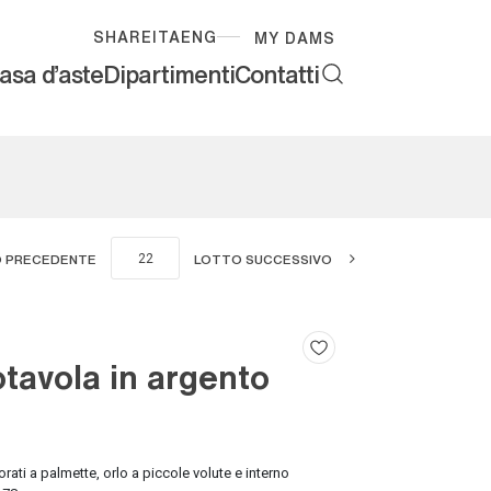
SHARE
ITA
ENG
MY DAMS
asa d'aste
Dipartimenti
Contatti
 PRECEDENTE
LOTTO SUCCESSIVO
tavola in argento
rati a palmette, orlo a piccole volute e interno