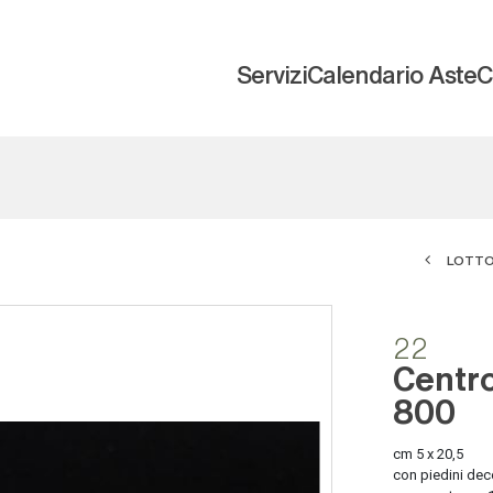
Servizi
Calendario Aste
C
LOTTO
22
Centro
800
cm 5 x 20,5
con piedini deco