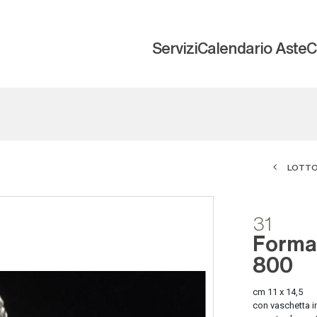
Servizi
Calendario Aste
C
LOTTO
31
Forma
800
cm 11 x 14,5
con vaschetta in