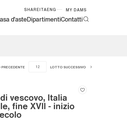
SHARE
ITA
ENG
MY DAMS
asa d'aste
Dipartimenti
Contatti
 PRECEDENTE
LOTTO SUCCESSIVO
di vescovo, Italia
e, fine XVII - inizio
secolo