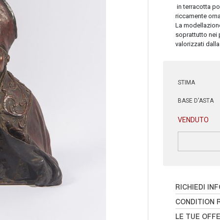
in terracotta po
riccamente ornat
La modellazione 
soprattutto nei 
valorizzati dal
STIMA
BASE D'ASTA
VENDUTO
RICHIEDI IN
CONDITION 
LE TUE OFF