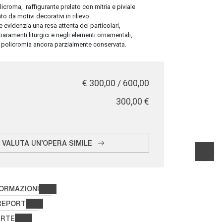
licroma, raffigurante prelato con mitria e piviale
o da motivi decorativi in rilievo.
evidenzia una resa attenta dei particolari,
paramenti liturgici e negli elementi ornamentali,
la policromia ancora parzialmente conservata.
€ 300,00 / 600,00
€ 300,00
VALUTA UN'OPERA SIMILE
FORMAZIONI
REPORT
ERTE