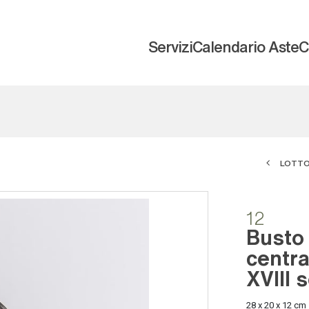
Servizi
Calendario Aste
C
LOTTO
12
Busto 
central
XVIII 
28 x 20 x 12 cm