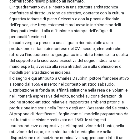
conferiscono rilievo plastico all’incarnato.
L’inquadramento ovale inserito in una struttura architettonica
conferisce al ritratto un tono celebrativo, coerente con la cultura
figurativa torinese di pieno Seicento e con la prassi editoriale
dell’epoca, che frequentemente traduceva in incisione modelli
disegnati destinati alla diffusione a stampa dell’effigie di
personalità eminenti.
La carta vergata presenta una filigrana riconducibile a una
produzione cartaria piemontese del XVII secolo, elemento che
rafforza l’inquadramento geografico in ambito torinese. La qualità
del supporto e la sicurezza esecutiva del segno indicano una
mano esperta, avvezza alla resa ritrattistica e alla definizione di
modelli per la traduzione incisoria.
Il disegno è qui attribuito a Charles Dauphin, pittore francese attivo
a Torino dal 1656 e inserito nel contesto artistico sabaudo.
L’attribuzione si fonda su affinità stilistiche nella resa dei volumi e
nell’intensità espressiva del volto, nonché su considerazioni di
ordine storico-artistico relative ai rapporti tra ambienti pittorici e
produzione incisoria nella Torino degli anni Sessanta del Seicento.
Si propone di identificare il foglio come il modello preparatorio da
cui fu tratta l’incisione realizzata nel 1663: le stringenti
corrispondenze compositive, nell’impostazione del busto, nella
rotazione del capo, nella struttura del medaglione e nella
disposizione dell’iscrizione nominativa, suggeriscono infatti un