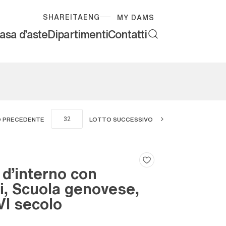
SHARE
ITA
ENG
MY DAMS
asa d'aste
Dipartimenti
Contatti
 PRECEDENTE
LOTTO SUCCESSIVO
d'interno con
fi, Scuola genovese,
VI secolo