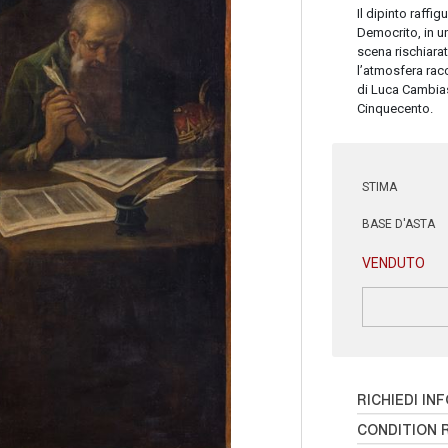
Il dipinto raffi
Democrito, in un 
scena rischiarata
l’atmosfera racc
di Luca Cambiaso
Cinquecento.
STIMA
BASE D'ASTA
VENDUTO
RICHIEDI IN
CONDITION 