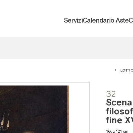
Servizi
Calendario Aste
C
LOTTO
32
Scena 
filoso
fine X
166 x 121 cm