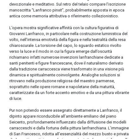
devozionale e meditativo. Sul retro del telaio compare l’iscrizione
manoscritta “Lanfranco pinxit”, probabilmente apposta in epoca
antica come memoria attributiva o riferimento collezionistico.
L’opera mostra significative affinità con la cultura figurativa di
Giovanni Lanfranco, in particolare nella costruzione luministica del
volto, nell’intensa emotività della figura e nella teatralità della resa
chiaroscurale. La torsione del capo, lo sguardo estatico rivolto
verso la luce e il modo in cui la figura emerge dall’oscurità
richiamano infatti numerose invenzioni lanfranchiane dedicate a
santi penitenti e figure francescane, dove il naturalismo derivato
dalla tradizione carraccesca viene trasformato in una visione più
dinamica e spiritualmente coinvolgente. Analoghe soluzioni si
ritrovano nella produzione religiosa del maestro parmense,
soprattutto nelle opere romane e napoletane della maturità,
caratterizzate da un forte accento emotivo e da una pittura vibrante
di luce.
Pur non potendo essere assegnato direttamente a Lanfranco, il
dipinto appare riconducibile all’ambiente emiliano del pieno
Seicento, profondamente influenzato dalla diffusione dei modelli
carracceschi e dalla fortuna della pittura lanfranchiana. L’immagine
di San Francesco, ridotta all’essenzialità del mezzo busto e privata