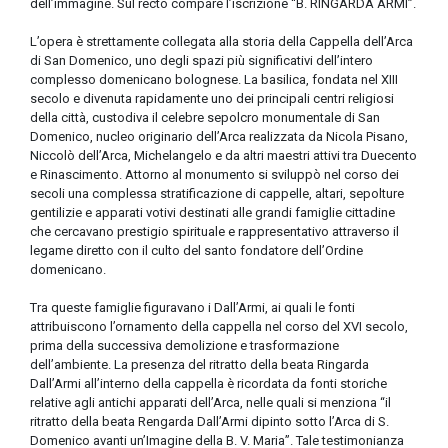
dell’immagine. Sul recto compare l’iscrizione “B. RINGARDA ARMI”.
L’opera è strettamente collegata alla storia della Cappella dell’Arca
di San Domenico, uno degli spazi più significativi dell’intero
complesso domenicano bolognese. La basilica, fondata nel XIII
secolo e divenuta rapidamente uno dei principali centri religiosi
della città, custodiva il celebre sepolcro monumentale di San
Domenico, nucleo originario dell’Arca realizzata da Nicola Pisano,
Niccolò dell’Arca, Michelangelo e da altri maestri attivi tra Duecento
e Rinascimento. Attorno al monumento si sviluppò nel corso dei
secoli una complessa stratificazione di cappelle, altari, sepolture
gentilizie e apparati votivi destinati alle grandi famiglie cittadine
che cercavano prestigio spirituale e rappresentativo attraverso il
legame diretto con il culto del santo fondatore dell’Ordine
domenicano.
Tra queste famiglie figuravano i Dall’Armi, ai quali le fonti
attribuiscono l’ornamento della cappella nel corso del XVI secolo,
prima della successiva demolizione e trasformazione
dell’ambiente. La presenza del ritratto della beata Ringarda
Dall’Armi all’interno della cappella è ricordata da fonti storiche
relative agli antichi apparati dell’Arca, nelle quali si menziona “il
ritratto della beata Rengarda Dall’Armi dipinto sotto l’Arca di S.
Domenico avanti un’Imagine della B. V. Maria”. Tale testimonianza