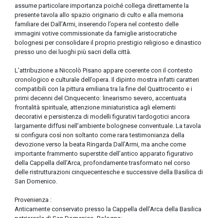
assume particolare importanza poiché collega direttamente la
presente tavola allo spazio originario di culto e alla memoria
familiare dei Dall’Armi, inserendo l’opera nel contesto delle
immagini votive commissionate da famiglie aristocratiche
bolognesi per consolidare il proprio prestigio religioso e dinastico
presso uno dei luoghi più sacri della città.
L’attribuzione a Niccolò Pisano appare coerente con il contesto
cronologico e culturale dell’opera. Il dipinto mostra infatti caratteri
compatibili con la pittura emiliana tra la fine del Quattrocento e i
primi decenni del Cinquecento: linearismo severo, accentuata
frontalità spirituale, attenzione miniaturistica agli elementi
decorativi e persistenza di modelli figurativi tardogotici ancora
largamente diffusi nell’ambiente bolognese conventuale. La tavola
si configura così non soltanto come rara testimonianza della
devozione verso la beata Ringarda Dall’Armi, ma anche come
importante frammento superstite dell’antico apparato figurativo
della Cappella dell’Arca, profondamente trasformato nel corso
delle ristrutturazioni cinquecentesche e successive della Basilica di
San Domenico.
Provenienza :
Anticamente conservato presso la Cappella dell’Arca della Basilica