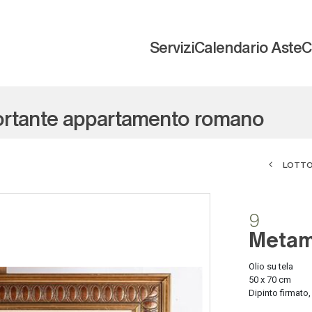
Servizi
Calendario Aste
C
portante appartamento romano
LOTTO
9
Metam
Olio su tela
50 x 70 cm
Dipinto firmato, 