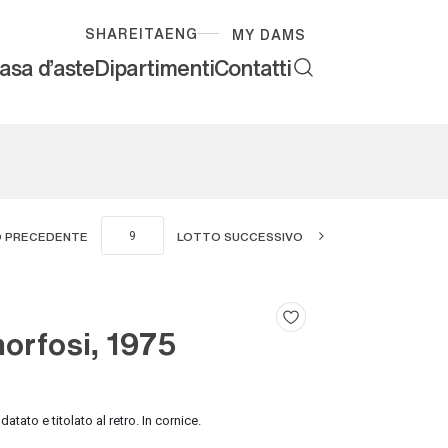
SHARE
ITA
ENG
MY DAMS
asa d'aste
Dipartimenti
Contatti
 PRECEDENTE
LOTTO SUCCESSIVO
orfosi, 1975
datato e titolato al retro. In cornice.