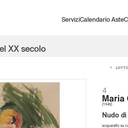
Servizi
Calendario Aste
C
del XX secolo
LOTTO
4
Maria 
(1940)
Nudo di
acquarello su c