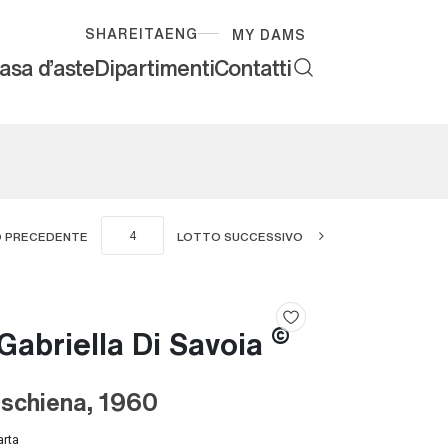
SHARE
ITA
ENG
MY DAMS
asa d'aste
Dipartimenti
Contatti
 PRECEDENTE
LOTTO SUCCESSIVO
©
Gabriella Di Savoia
 schiena, 1960
arta