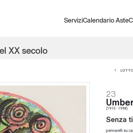
Servizi
Calendario Aste
C
del XX secolo
LOTTO
23
Umber
(1910 - 1998)
Senza ti
pennarelli su ca