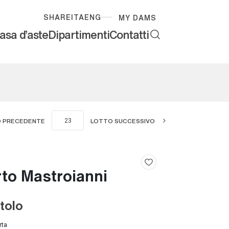
SHARE
ITA
ENG
MY DAMS
asa d'aste
Dipartimenti
Contatti
 PRECEDENTE
LOTTO SUCCESSIVO
to Mastroianni
tolo
rta