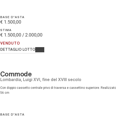
BASE D'ASTA
€ 1.500,00
STIMA
€ 1.500,00 / 2.000,00
VENDUTO
DETTAGLIO LOTTO
Commode
Lombardia, Luigi XVI, fine del XVIII secolo
Con doppio cassetto centrale privo di traversa e cassettino superiore. Realizzato in legno di noce, ebano, bois [..], legno di noce, 84 x 122 x
56 cm
BASE D'ASTA