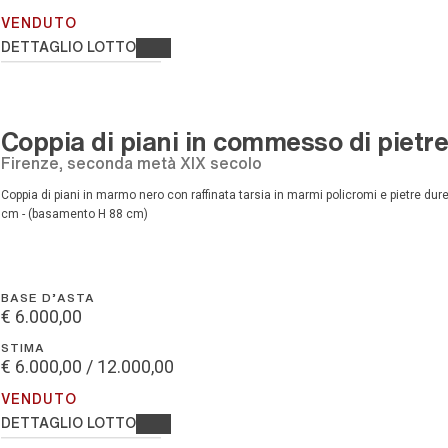
VENDUTO
DETTAGLIO LOTTO
Coppia di piani in commesso di pietr
Firenze, seconda metà XIX secolo
Coppia di piani in marmo nero con raffinata tarsia in marmi policromi e pietre dure, tra cui: ametista, [..], legno, marmi e pietre dure, 126 x 60
cm - (basamento H 88 cm)
BASE D'ASTA
€ 6.000,00
STIMA
€ 6.000,00 / 12.000,00
VENDUTO
DETTAGLIO LOTTO