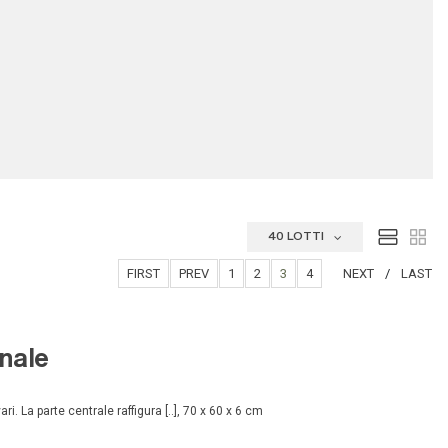
40 LOTTI
FIRST
PREV
1
2
3
4
NEXT
LAST
onale
. La parte centrale raffigura [..], 70 x 60 x 6 cm