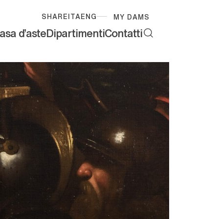
SHARE
ITA
ENG
MY DAMS
asa d'aste
Dipartimenti
Contatti