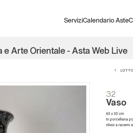
Servizi
Calendario Aste
C
a e Arte Orientale - Asta Web Live
LOTTO
32
Vaso
63 x 33 cm
In porcellana po
rilievi a racemi