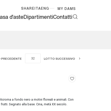
SHARE
ITA
ENG
MY DAMS
asa d'aste
Dipartimenti
Contatti
 PRECEDENTE
LOTTO SUCCESSIVO
licroma a fondo nero a motivi floreali e animali. Con
 e frutti. Segnato alla base. Cina, metà XX secolo.