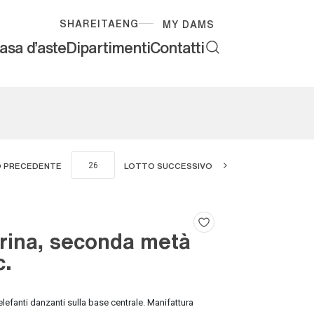
SHARE
ITA
ENG
MY DAMS
asa d'aste
Dipartimenti
Contatti
 PRECEDENTE
LOTTO SUCCESSIVO
rina, seconda metà
c.
 elefanti danzanti sulla base centrale. Manifattura