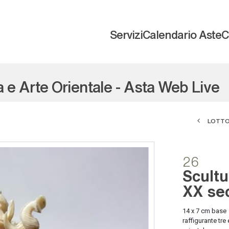
Servizi
Calendario Aste
C
a e Arte Orientale - Asta Web Live
LOTTO
26
Scultu
XX se
14 x 7 cm base
raffigurante tre