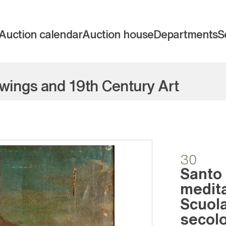
Auction calendar
Auction house
Departments
S
awings and 19th Century Art
30
Santo
medita
Scuola
secol