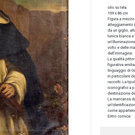
olio su tela
109 x 86 cm
Figura a mezzo 
atteggiamento r
da un giglio, all
tunica bianca e
un’illuminazion
volto e delle m
dell’immagine.
La qualità pitto
figurativa emili
linguaggio di Gue
in particolare de
raccolti. La tipo
iconografici a p
destinazione de
La mancanza di a
un’identificazio
come appartene
Entro cornice.