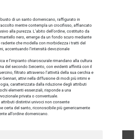
busto di un santo domenicano, raffigurato in
accolto mentre contempla un crocifisso, affiancato
usivo alla purezza. L’abito dell’ordine, costituito da
 mantello nero, emerge da un fondo scuro mediante
e radente che modella con morbidezza i tratti del
ani, accentuando l’intensità devozionale
rica e l’impianto chiaroscurale rimandano alla cultura
ana del secondo Seicento, con evidenti affinità con il
rcino, filtrato attraverso l’attività della sua cerchia e
i Gennari, attivi nella diffusione di modi più intimi e
logia, caratterizzata dalla riduzione degli attributi
ochi elementi essenziali, risponde a una
vozionale privata o conventuale.
ttributi distintivi univoci non consente
ne certa del santo, riconoscibile più genericamente
nte all’ordine domenicano.