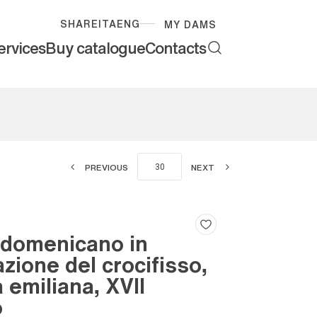
SHARE
ITA
ENG
MY DAMS
ervices
Buy catalogue
Contacts
PREVIOUS
NEXT
 domenicano in
zione del crocifisso,
 emiliana, XVII
o