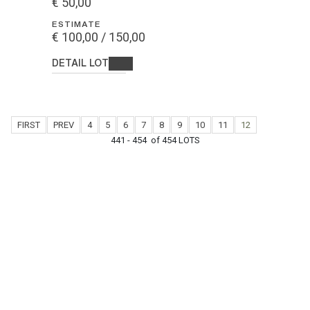
€ 50,00
ESTIMATE
€ 100,00 / 150,00
DETAIL LOT
FIRST
PREV
4
5
6
7
8
9
10
11
12
441 - 454 of 454 LOTS