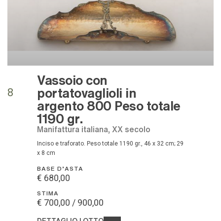
Vassoio con
portatovaglioli in
8
argento 800 Peso totale
1190 gr.
Manifattura italiana, XX secolo
Inciso e traforato. Peso totale 1190 gr., 46 x 32 cm; 29
x 8 cm
BASE D'ASTA
€ 680,00
STIMA
€ 700,00 / 900,00
DETTAGLIO LOTTO