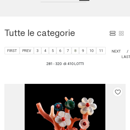
Tutte le categorie
FIRST
PREV
3
4
5
6
7
8
9
10
11
NEXT
LAS
281 - 320 di 410 LOTTI