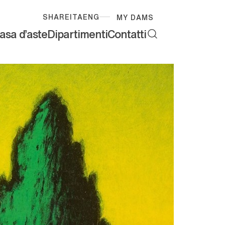
SHARE
ITA
ENG
MY DAMS
asa d'aste
Dipartimenti
Contatti