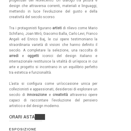
progettuali del Novecento. Un dialogo tra pittura e
design che attraversa correnti, materiali e linguaggi,
mettendo in luce l’evoluzione del gusto e della
creatività del secolo scorso.
Tra i protagonisti figurano
artisti
di rilievo come Mario
Schifano, Joan Miró, Giacomo Balla, Carlo Levi, Franco
Angeli ed Enrico Baj, le cui opere testimoniano la
straordinaria varietà di visioni che hanno definito il
secolo. A completare la selezione, una raccolta di
arredi
e
oggetti
iconici del design italiano e
internazionale restituisce la vitalità di un’epoca in cui
arte e progetto si incontrano in un equilibrio perfetto
tra estetica e funzionalità.
L’asta si configura come un’occasione unica per
collezionisti e appassionati, desiderosi di esplorare un
secolo di
innovazione
e
creatività
attraverso opere
capaci di raccontare l’evoluzione del pensiero
artistico e del design moderno.
ORARI ASTA
ESPOSIZIONE