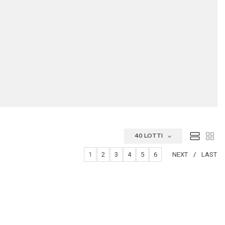
40 LOTTI
1
2
3
4
5
6
NEXT
LAST