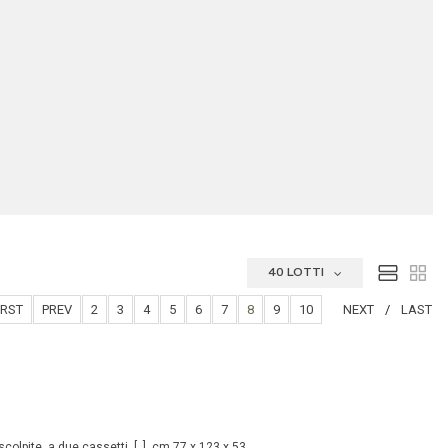
40 LOTTI
IRST
PREV
2
3
4
5
6
7
8
9
10
NEXT
LAST
scolpite, a due cassetti, [..], cm 77 x 123 x 53