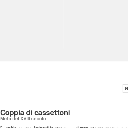
F
Coppia di cassettoni
Metà del XVIII secolo
dal profilo mistilineo, lastronati in noce e radica di noce, con figure geometriche 