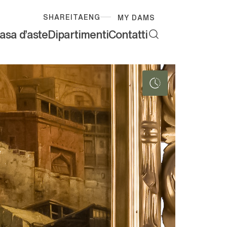
SHARE
ITA
ENG
MY DAMS
asa d'aste
Dipartimenti
Contatti