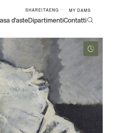
SHARE
ITA
ENG
MY DAMS
asa d'aste
Dipartimenti
Contatti