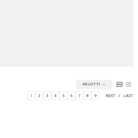
40 LOTTI
1
2
3
4
5
6
7
8
9
NEXT
LAST