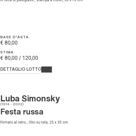
In teca di plexiglass., stampa a colori, 50 x 70 cm
BASE D'ASTA
€ 80,00
STIMA
€ 80,00 / 120,00
DETTAGLIO LOTTO
Luba Simonsky
(1914 - 2002)
Festa russa
Firmato al retro., Olio su tela, 25 x 35 cm