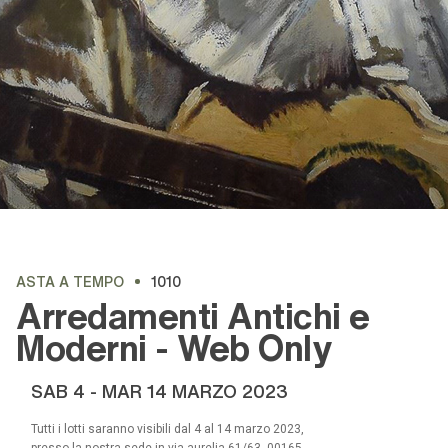
ASTA A TEMPO
1010
Arredamenti Antichi e
Moderni - Web Only
SAB
4 -
MAR
14 MARZO 2023
Tutti i lotti saranno visibili dal 4 al 14 marzo 2023,
presso la nostra sede in via aurelia 61/63, 00165