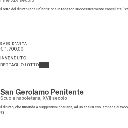
Il retro del dipinto reca un'iscrizione in tedesco successivamente cancellata "Str
BASE D'ASTA
€ 1.700,00
INVENDUTO
DETTAGLIO LOTTO
San Gerolamo Penitente
scuola napoletana, XVII secolo
Il dipinto, che rimanda a suggestioni riberiane, ad un'analisi con lampada di Wood non presenta ridipinture evidenti. [..], olio su tela, cm 108 x
93