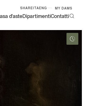
SHARE
ITA
ENG
MY DAMS
asa d'aste
Dipartimenti
Contatti