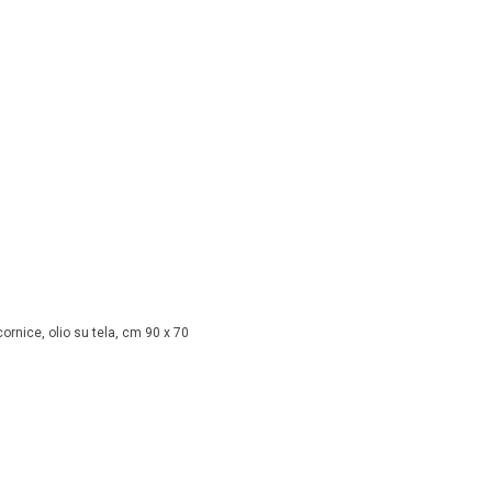
ornice, olio su tela, cm 90 x 70