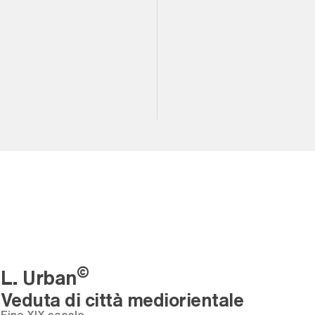
©
L. Urban
Veduta di città mediorientale
fine XIX secolo