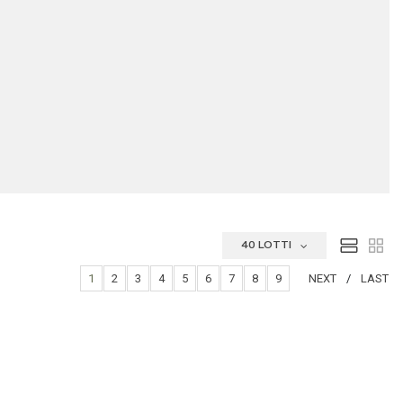
40 LOTTI
1
2
3
4
5
6
7
8
9
NEXT
LAST