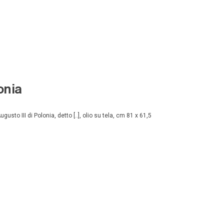
onia
usto III di Polonia, detto [..], olio su tela, cm 81 x 61,5