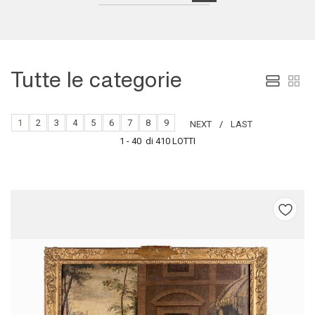
Tutte le categorie
1
2
3
4
5
6
7
8
9
NEXT
LAST
1 - 40 di 410 LOTTI